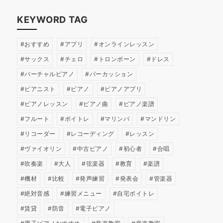
KEYWORD TAG
おすすめ
アプリ
オンラインレッスン
サックス
チェロ
トロンボーン
ドレス
バーチャルピアノ
パーカッション
ピアニスト
ピアノ
ピアノアプリ
ピアノレッスン
ピアノ曲
ピアノ楽譜
フルート
ボイトレ
マリンバ
マンドリン
リコーダー
レコーディング
レッスン
ヴァイオリン
中古ピアノ
初心者
合唱
吹奏楽
大人
弦楽器
教育
楽譜
機材
比較
発声練習
発表会
管楽器
絶対音感
練習メニュー
自宅ボイトレ
賃貸
防音
電子ピアノ