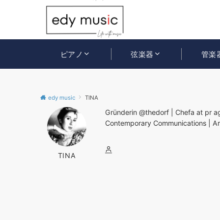
ピアノ
弦楽器
管楽
edy music
TINA
Gründerin @thedorf | Chefa at pr a
Contemporary Communications | Art,
TINA