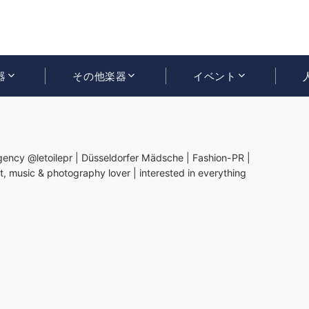
器
その他楽器
イベント
gency @letoilepr | Düsseldorfer Mädsche | Fashion-PR |
 music & photography lover | interested in everything