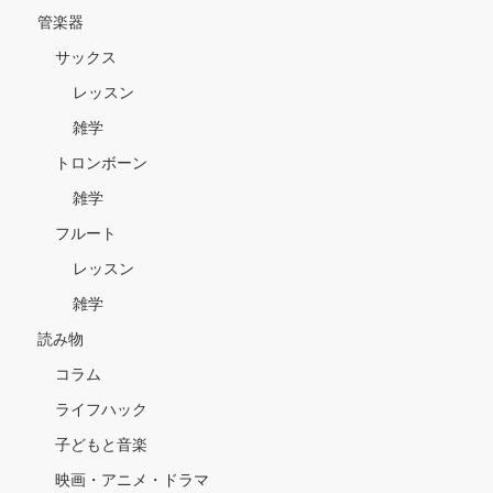
管楽器
サックス
レッスン
雑学
トロンボーン
雑学
フルート
レッスン
雑学
読み物
コラム
ライフハック
子どもと音楽
映画・アニメ・ドラマ