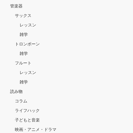
管楽器
サックス
レッスン
雑学
トロンボーン
雑学
フルート
レッスン
雑学
読み物
コラム
ライフハック
子どもと音楽
映画・アニメ・ドラマ