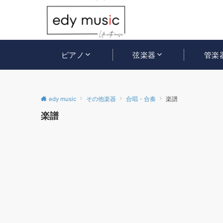
ピアノ
弦楽器
管楽
edy music
その他楽器
合唱・合奏
楽譜
楽譜