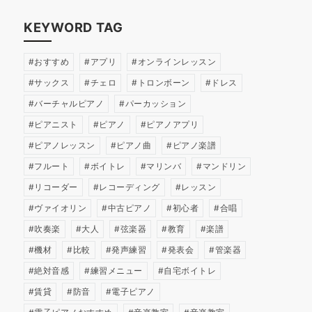
KEYWORD TAG
おすすめ
アプリ
オンラインレッスン
サックス
チェロ
トロンボーン
ドレス
バーチャルピアノ
パーカッション
ピアニスト
ピアノ
ピアノアプリ
ピアノレッスン
ピアノ曲
ピアノ楽譜
フルート
ボイトレ
マリンバ
マンドリン
リコーダー
レコーディング
レッスン
ヴァイオリン
中古ピアノ
初心者
合唱
吹奏楽
大人
弦楽器
教育
楽譜
機材
比較
発声練習
発表会
管楽器
絶対音感
練習メニュー
自宅ボイトレ
賃貸
防音
電子ピアノ