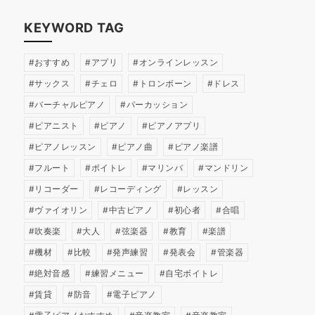
KEYWORD TAG
おすすめ
アプリ
オンラインレッスン
サックス
チェロ
トロンボーン
ドレス
バーチャルピアノ
パーカッション
ピアニスト
ピアノ
ピアノアプリ
ピアノレッスン
ピアノ曲
ピアノ楽譜
フルート
ボイトレ
マリンバ
マンドリン
リコーダー
レコーディング
レッスン
ヴァイオリン
中古ピアノ
初心者
合唱
吹奏楽
大人
弦楽器
教育
楽譜
機材
比較
発声練習
発表会
管楽器
絶対音感
練習メニュー
自宅ボイトレ
賃貸
防音
電子ピアノ