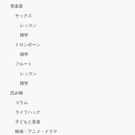
管楽器
サックス
レッスン
雑学
トロンボーン
雑学
フルート
レッスン
雑学
読み物
コラム
ライフハック
子どもと音楽
映画・アニメ・ドラマ