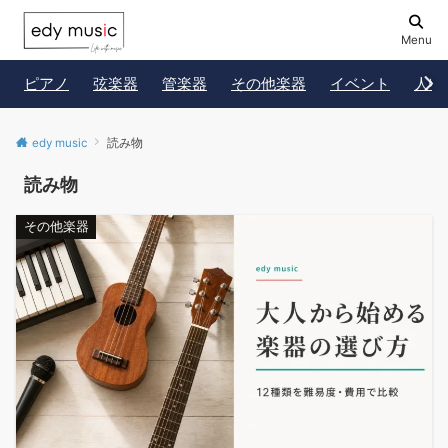
Menu
ピアノ
弦楽器
管楽器
その他楽器
イベント
人物
edy music
読み物
読み物
その他楽器