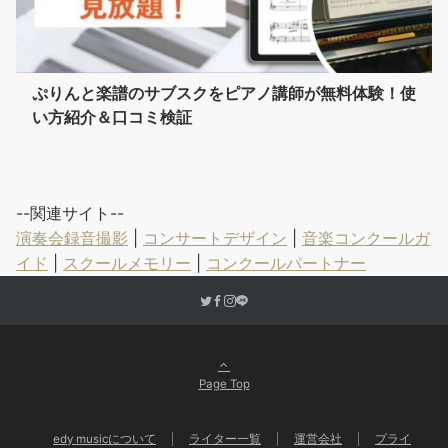
ぷりんと楽譜のサブスクをピアノ講師が無料体験！使
い方紹介＆口コミ検証
--関連サイト--
演奏会録音撮影
|
コンサートデザイン
|
音楽コンクールガ
イド
|
スクールメモリー
|
コンクールパートナー
Page Top
edy musicについて
ライター一覧
運営会社
プライ