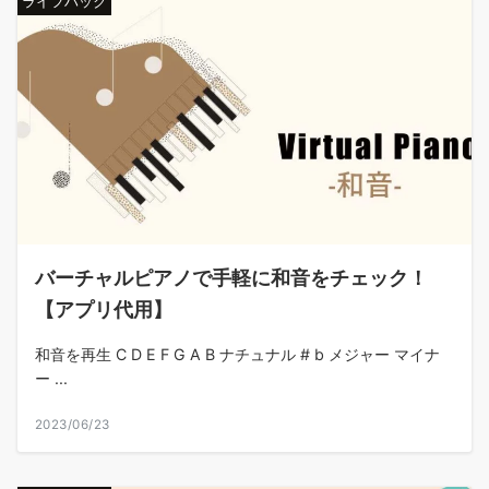
ライフハック
バーチャルピアノで手軽に和音をチェック！
【アプリ代用】
和音を再生 C D E F G A B ナチュナル # b メジャー マイナ
ー ...
2023/06/23