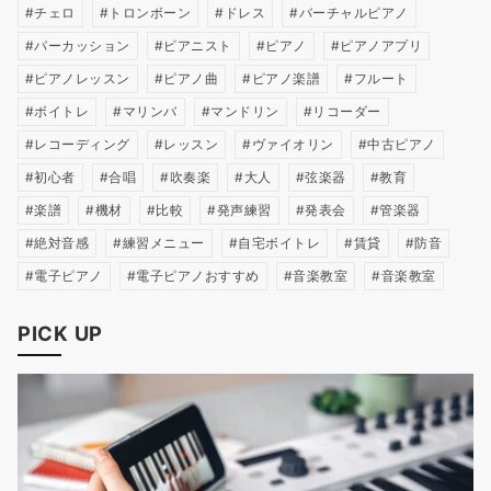
チェロ
トロンボーン
ドレス
バーチャルピアノ
パーカッション
ピアニスト
ピアノ
ピアノアプリ
ピアノレッスン
ピアノ曲
ピアノ楽譜
フルート
ボイトレ
マリンバ
マンドリン
リコーダー
レコーディング
レッスン
ヴァイオリン
中古ピアノ
初心者
合唱
吹奏楽
大人
弦楽器
教育
楽譜
機材
比較
発声練習
発表会
管楽器
絶対音感
練習メニュー
自宅ボイトレ
賃貸
防音
電子ピアノ
電子ピアノおすすめ
音楽教室
音楽教室
PICK UP