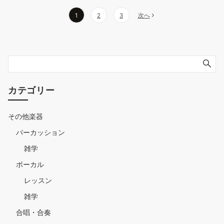
投
1
2
3
次へ
稿
の
ペ
ー
カテゴリー
ジ
送
その他楽器
り
パーカッション
雑学
ボーカル
レッスン
雑学
合唱・合奏