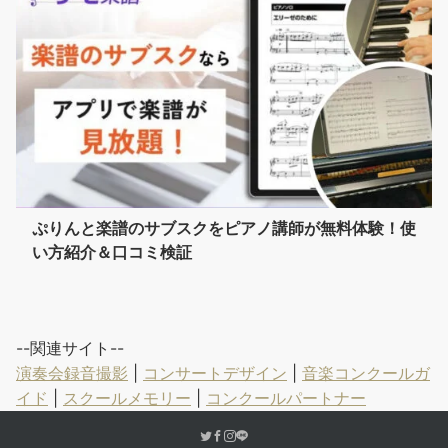
ぷりんと楽譜のサブスクをピアノ講師が無料体験！使
い方紹介＆口コミ検証
--関連サイト--
演奏会録音撮影
|
コンサートデザイン
|
音楽コンクールガ
イド
|
スクールメモリー
|
コンクールパートナー