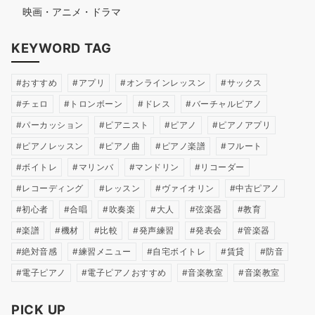
映画・アニメ・ドラマ
KEYWORD TAG
おすすめ
アプリ
オンラインレッスン
サックス
チェロ
トロンボーン
ドレス
バーチャルピアノ
パーカッション
ピアニスト
ピアノ
ピアノアプリ
ピアノレッスン
ピアノ曲
ピアノ楽譜
フルート
ボイトレ
マリンバ
マンドリン
リコーダー
レコーディング
レッスン
ヴァイオリン
中古ピアノ
初心者
合唱
吹奏楽
大人
弦楽器
教育
楽譜
機材
比較
発声練習
発表会
管楽器
絶対音感
練習メニュー
自宅ボイトレ
賃貸
防音
電子ピアノ
電子ピアノおすすめ
音楽教室
音楽教室
PICK UP