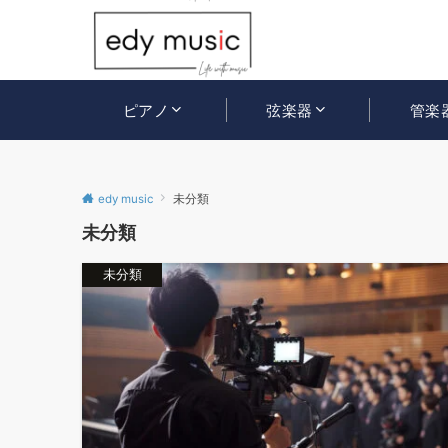
ピアノ
弦楽器
管楽
edy music
未分類
未分類
未分類