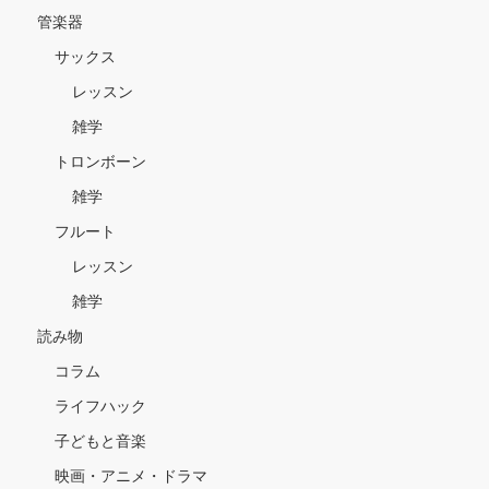
管楽器
サックス
レッスン
雑学
トロンボーン
雑学
フルート
レッスン
雑学
読み物
コラム
ライフハック
子どもと音楽
映画・アニメ・ドラマ