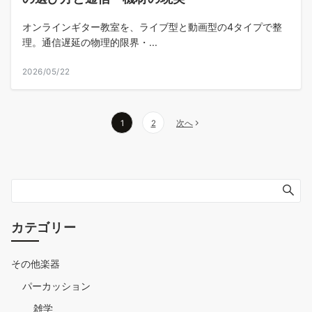
オンラインギター教室を、ライブ型と動画型の4タイプで整
理。通信遅延の物理的限界・...
2026/05/22
投
1
2
次へ
稿
の
ペ
ー
カテゴリー
ジ
送
その他楽器
り
パーカッション
雑学