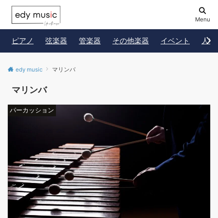
Menu
ピアノ
弦楽器
管楽器
その他楽器
イベント
人物
edy music
マリンバ
マリンバ
パーカッション