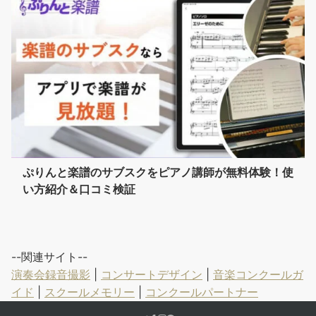
ぷりんと楽譜のサブスクをピアノ講師が無料体験！使
い方紹介＆口コミ検証
--関連サイト--
演奏会録音撮影
|
コンサートデザイン
|
音楽コンクールガ
イド
|
スクールメモリー
|
コンクールパートナー