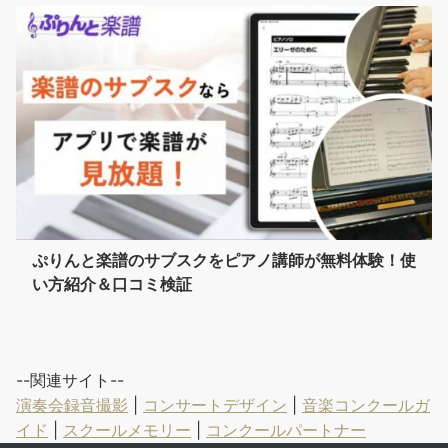
ぷりんと楽譜のサブスクをピアノ講師が無料体験！使
い方紹介＆口コミ検証
--関連サイト--
演奏会録音撮影
|
コンサートデザイン
|
音楽コンクールガ
イド
|
スクールメモリー
|
コンクールパートナー