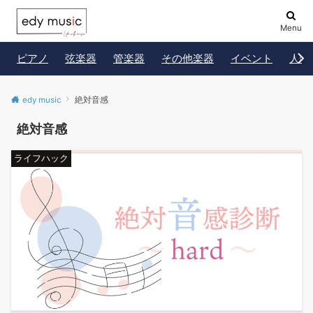
Menu
ピアノ
弦楽器
管楽器
その他楽器
イベント
人物
edy music
絶対音感
絶対音感
ライフハック