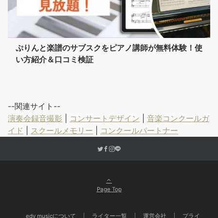
ぷりんと楽譜のサブスクをピアノ講師が無料体験！使
い方紹介＆口コミ検証
--関連サイト--
演奏会録音撮影
|
コンサートデザイン
|
音楽コンクールガ
イド
|
スクールメモリー
|
コンクールパートナー
Page Top
edy musicについて
ライター一覧
運営会社
プライ