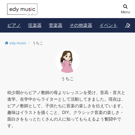
Menu
ピアノ
弦楽器
管楽器
その他楽器
イベント
人物
edy music
うちこ
うちこ
幼少期からピアノ教師の母よりレッスンを受け、音高・音大と
進学。在学中からライターとして活動してきました。現在は、
ピアノ教師として、子供たちに音楽の楽しさを伝えています。
趣味はイラストを描くこと、DIY。クラシック音楽の楽しさ・
面白さをもっとたくさんの人に知ってもらえるよう奮闘中で
す。