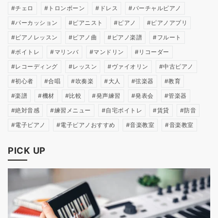
チェロ
トロンボーン
ドレス
バーチャルピアノ
パーカッション
ピアニスト
ピアノ
ピアノアプリ
ピアノレッスン
ピアノ曲
ピアノ楽譜
フルート
ボイトレ
マリンバ
マンドリン
リコーダー
レコーディング
レッスン
ヴァイオリン
中古ピアノ
初心者
合唱
吹奏楽
大人
弦楽器
教育
楽譜
機材
比較
発声練習
発表会
管楽器
絶対音感
練習メニュー
自宅ボイトレ
賃貸
防音
電子ピアノ
電子ピアノおすすめ
音楽教室
音楽教室
PICK UP