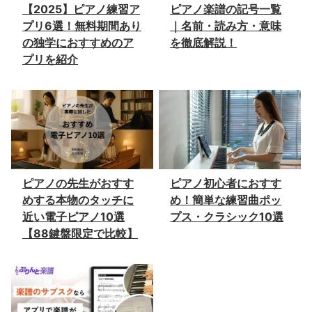
【2025】ピアノ練習ア
ピアノ楽譜の記号一覧
プリ6選！無料期間あり
｜名前・読み方・意味
の独学におすすめのア
を徹底解説！
プリを紹介
ピアノの先生がおすす
ピアノ初心者におすす
めする本物のタッチに
め！簡単な練習曲ポッ
近い電子ピアノ10選
プス・クラシック10選
【88鍵盤限定で比較】