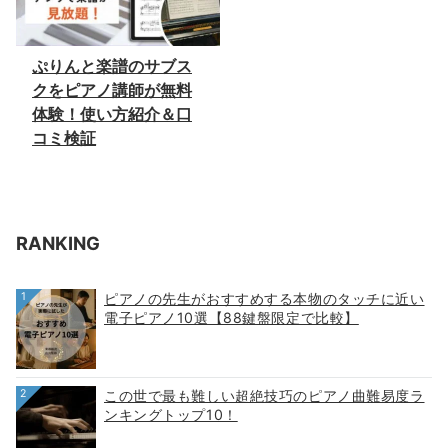
ぷりんと楽譜のサブス
クをピアノ講師が無料
体験！使い方紹介＆口
コミ検証
RANKING
1
ピアノの先生がおすすめする本物のタッチに近い
電子ピアノ10選【88鍵盤限定で比較】
2
この世で最も難しい超絶技巧のピアノ曲難易度ラ
ンキングトップ10！