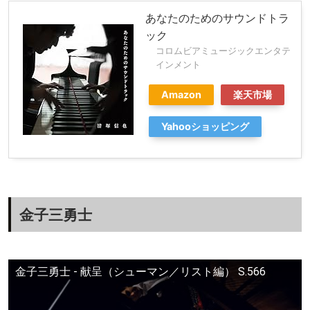
あなたのためのサウンドトラ
ック
コロムビアミュージックエンタテ
インメント
Amazon
楽天市場
Yahooショッピング
金子三勇士
金子三勇士 - 献呈（シューマン／リスト編） S.566