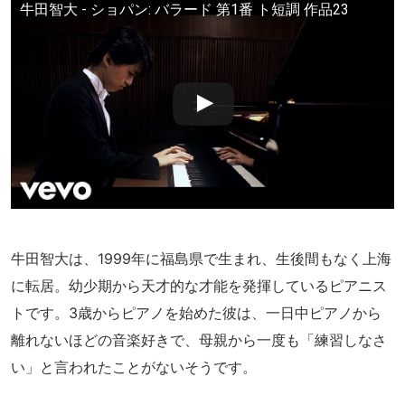
牛田智大 - ショパン: バラード 第1番 ト短調 作品23
牛田智大は、1999年に福島県で生まれ、生後間もなく上海
に転居。幼少期から天才的な才能を発揮しているピアニス
トです。3歳からピアノを始めた彼は、一日中ピアノから
離れないほどの音楽好きで、母親から一度も「練習しなさ
い」と言われたことがないそうです。