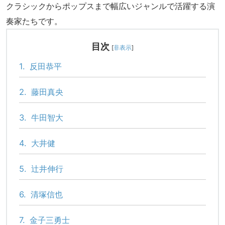
クラシックからポップスまで幅広いジャンルで活躍する演
奏家たちです。
目次
[
非表示
]
1.
反田恭平
2.
藤田真央
3.
牛田智大
4.
大井健
5.
辻井伸行
6.
清塚信也
7.
金子三勇士