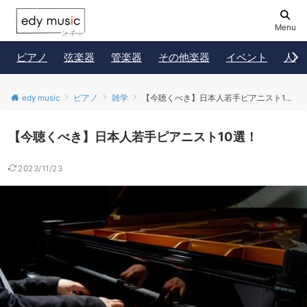
Menu
ピアノ
弦楽器
管楽器
その他楽器
イベント
人物
edy music
ピアノ
雑学
【今聴くべき】日本人若手ピアニスト10選！
【今聴くべき】日本人若手ピアニスト10選！
2023/11/23