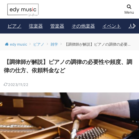
Menu
ピアノ
弦楽器
管楽器
その他楽器
イベント
人物
edy music
ピアノ
雑学
【調律師が解説】ピアノの調律の必要性や頻度、調律の仕方、依頼料金など
【調律師が解説】ピアノの調律の必要性や頻度、調
律の仕方、依頼料金など
2023/11/22