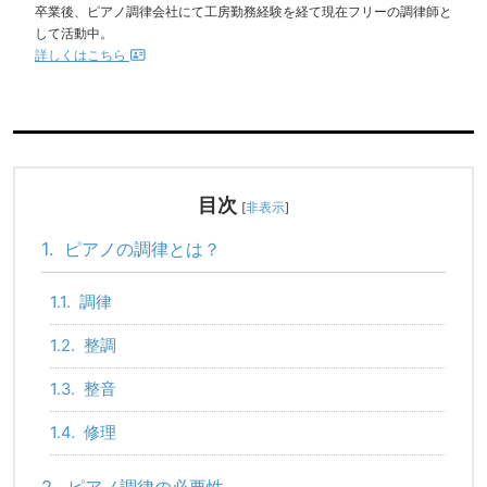
卒業後、ピアノ調律会社にて工房勤務経験を経て現在フリーの調律師と
して活動中。
詳しくはこちら
目次
[
非表示
]
1.
ピアノの調律とは？
1.1.
調律
1.2.
整調
1.3.
整音
1.4.
修理
2.
ピアノ調律の必要性