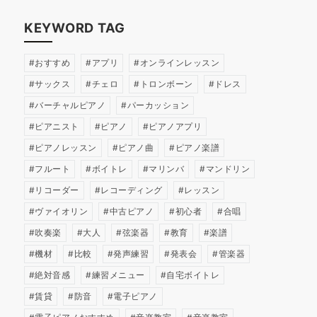
KEYWORD TAG
おすすめ
アプリ
オンラインレッスン
サックス
チェロ
トロンボーン
ドレス
バーチャルピアノ
パーカッション
ピアニスト
ピアノ
ピアノアプリ
ピアノレッスン
ピアノ曲
ピアノ楽譜
フルート
ボイトレ
マリンバ
マンドリン
リコーダー
レコーディング
レッスン
ヴァイオリン
中古ピアノ
初心者
合唱
吹奏楽
大人
弦楽器
教育
楽譜
機材
比較
発声練習
発表会
管楽器
絶対音感
練習メニュー
自宅ボイトレ
賃貸
防音
電子ピアノ