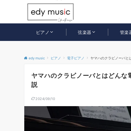
ピアノ
弦楽器
管楽
edy music
ピアノ
電子ピアノ
ヤマハのクラビノーバと
ヤマハのクラビノーバとはどんな
説
2024/09/10