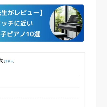
次
[
非表示
]