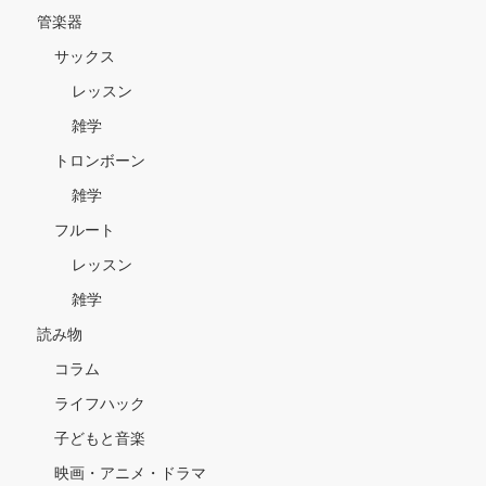
管楽器
サックス
レッスン
雑学
トロンボーン
雑学
フルート
レッスン
雑学
読み物
コラム
ライフハック
子どもと音楽
映画・アニメ・ドラマ