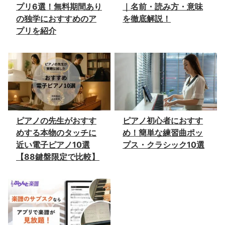
プリ6選！無料期間あり
｜名前・読み方・意味
の独学におすすめのア
を徹底解説！
プリを紹介
ピアノの先生がおすす
ピアノ初心者におすす
めする本物のタッチに
め！簡単な練習曲ポッ
近い電子ピアノ10選
プス・クラシック10選
【88鍵盤限定で比較】