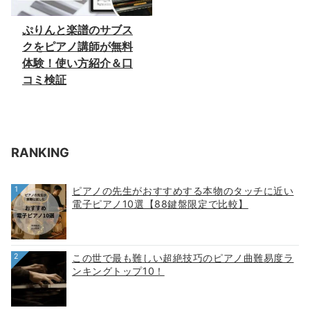
ぷりんと楽譜のサブス
クをピアノ講師が無料
体験！使い方紹介＆口
コミ検証
RANKING
1
ピアノの先生がおすすめする本物のタッチに近い
電子ピアノ10選【88鍵盤限定で比較】
2
この世で最も難しい超絶技巧のピアノ曲難易度ラ
ンキングトップ10！