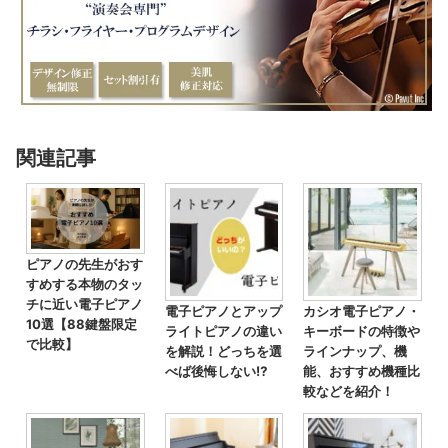
関連記事
ピアノの先生がおす
すめする本物のタッ
チに近い電子ピアノ
電子ピアノとアップ
カシオ電子ピアノ・
10選【88鍵盤限定
ライトピアノの違い
キーボードの特徴や
で比較】
を解説！どっちを選
ラインナップ、機
べば後悔しない⁉
能、おすすめ機種比
較などを紹介！