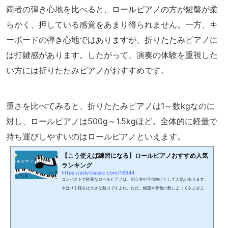
両者の弾き心地を比べると、ロールピアノの方が鍵盤が柔
らかく、押している感覚をあまり得られません。一方、キ
ーボードの弾き心地ではありますが、折りたたみピアノに
は打鍵感があります。したがって、
演奏の体験を重視した
い方には折りたたみピアノがおすすめです
。
重さを比べてみると、折りたたみピアノは1～数kgなのに
対し、ロールピアノは500g～1.5kgほど。全体的に軽量で
持ち運びしやすいのはロールピアノといえます。
【こう使えば練習になる】ロールピアノおすすめ人気
ランキング
https://edyclassic.com/16944
コンパクトで軽量なロールピアノは、初心者や子供向けとして人気があります。
やはり手軽さは大きな魅力ですよね。ただ、鍵盤や音色の数によってさまざまな
モデルが出ていて、どれを選べばよいか分からない方も多いのではないでしょう
か。そもそも「本当に練習になるの？」と心配な方もいらっしゃるはず。そこで
今回はロールピアノについて、上記の点のほか、向いている人やおすすめ機種な
どを現役ピアノ講師が詳しく解説します。案内人海老野みほ4歳からエレクトー