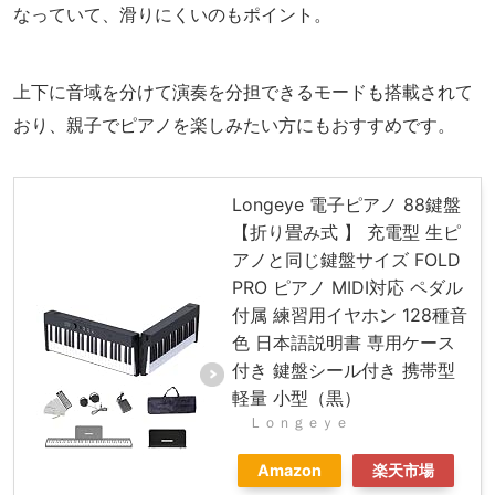
なっていて、滑りにくいのもポイント。
上下に音域を分けて演奏を分担できるモードも搭載されて
おり、親子でピアノを楽しみたい方にもおすすめです。
Longeye 電子ピアノ 88鍵盤
【折り畳み式 】 充電型 生ピ
アノと同じ鍵盤サイズ FOLD
PRO ピアノ MIDI対応 ペダル
付属 練習用イヤホン 128種音
色 日本語説明書 専用ケース
付き 鍵盤シール付き 携帯型
軽量 小型（黒）
Ｌｏｎｇｅｙｅ
Amazon
楽天市場