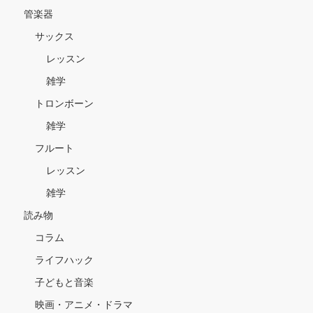
管楽器
サックス
レッスン
雑学
トロンボーン
雑学
フルート
レッスン
雑学
読み物
コラム
ライフハック
子どもと音楽
映画・アニメ・ドラマ