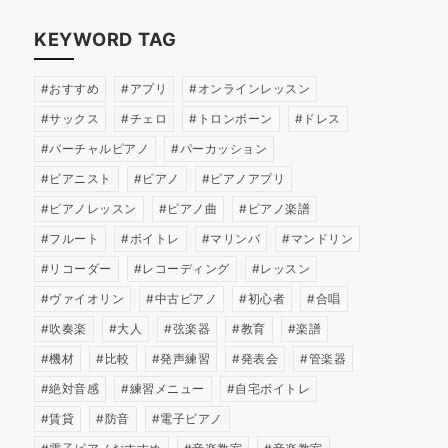
KEYWORD TAG
おすすめ
アプリ
オンラインレッスン
サックス
チェロ
トロンボーン
ドレス
バーチャルピアノ
パーカッション
ピアニスト
ピアノ
ピアノアプリ
ピアノレッスン
ピアノ曲
ピアノ楽譜
フルート
ボイトレ
マリンバ
マンドリン
リコーダー
レコーディング
レッスン
ヴァイオリン
中古ピアノ
初心者
合唱
吹奏楽
大人
弦楽器
教育
楽譜
機材
比較
発声練習
発表会
管楽器
絶対音感
練習メニュー
自宅ボイトレ
賃貸
防音
電子ピアノ