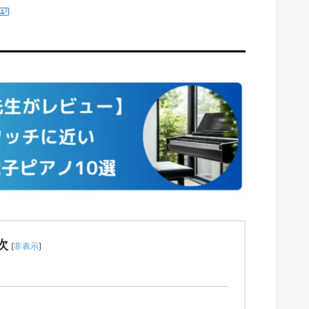
次
[
非表示
]