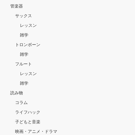
管楽器
サックス
レッスン
雑学
トロンボーン
雑学
フルート
レッスン
雑学
読み物
コラム
ライフハック
子どもと音楽
映画・アニメ・ドラマ