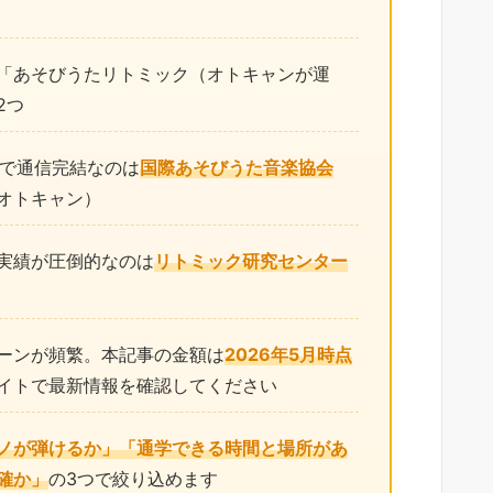
「あそびうたリトミック（オトキャンが運
2つ
きで通信完結なのは
国際あそびうた音楽協会
オトキャン）
実績が圧倒的なのは
リトミック研究センター
ーンが頻繁。本記事の金額は
2026年5月時点
イトで最新情報を確認してください
ノが弾けるか」「通学できる時間と場所があ
確か」
の3つで絞り込めます