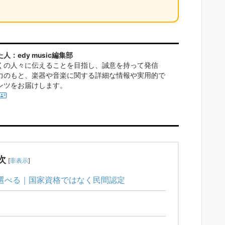
：edy music編集部
くの人々に伝えることを目指し、誠意を持って発信
力のもと、楽器や音楽に関する詳細な情報や実用的で
ンツをお届けします。
次
[
非表示
]
選べる｜国家資格ではなく民間認定