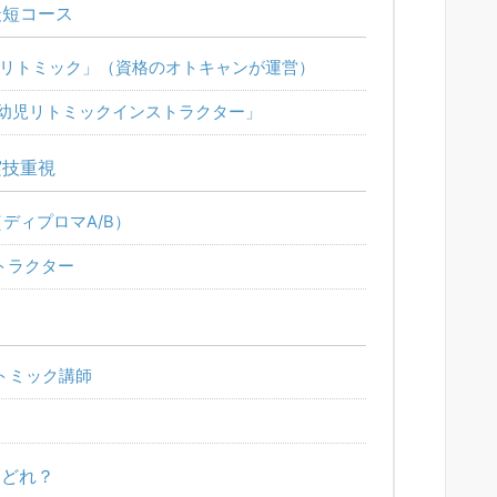
最短コース
リトミック」（資格のオトキャンが運営）
乳幼児リトミックインストラクター」
実技重視
ディプロマA/B）
トラクター
リトミック講師
はどれ？