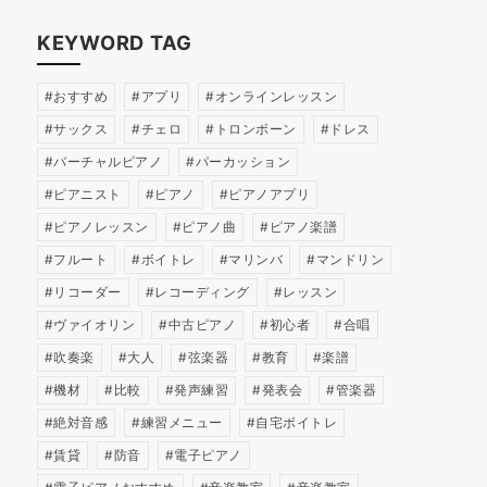
KEYWORD TAG
おすすめ
アプリ
オンラインレッスン
サックス
チェロ
トロンボーン
ドレス
バーチャルピアノ
パーカッション
ピアニスト
ピアノ
ピアノアプリ
ピアノレッスン
ピアノ曲
ピアノ楽譜
フルート
ボイトレ
マリンバ
マンドリン
リコーダー
レコーディング
レッスン
ヴァイオリン
中古ピアノ
初心者
合唱
吹奏楽
大人
弦楽器
教育
楽譜
機材
比較
発声練習
発表会
管楽器
絶対音感
練習メニュー
自宅ボイトレ
賃貸
防音
電子ピアノ