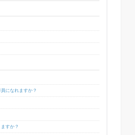
導員になれますか？
？
？
りますか？